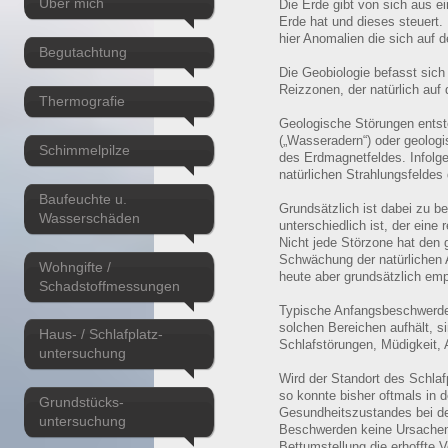
Über mich
Die Erde gibt von sich aus ei
Erde hat und dieses steuert.
hier Anomalien die sich auf
Begutachtung
Die Geobiologie befasst sich
Reizzonen, der natürlich au
Thermografie
Geologische Störungen entst
(„Wasseradern“) oder geolog
Schimmelpilze
des Erdmagnetfeldes. Infolg
natürlichen Strahlungsfeldes
Baufeuchte u.
Grundsätzlich ist dabei zu b
Wasserschäden
unterschiedlich ist, der eine 
Nicht jede Störzone hat den 
Schwächung der natürlichen 
Wohngifte /
heute aber grundsätzlich emp
Schadstoffmessungen
Typische Anfangsbeschwerden
solchen Bereichen aufhält, si
Haus- / Schlafplatz-
Schlafstörungen, Müdigkeit, 
untersuchung
Wird der Standort des Schla
so konnte bisher oftmals in 
Grundstücks-
Gesundheitszustandes bei de
untersuchung
Beschwerden keine Ursachen 
Bettumstellung die erhoffte 