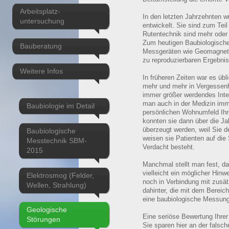
Arbeitsplatz-
In den letzten Jahrzehnten
untersuchung
entwickelt. Sie sind zum Tei
Rutentechnik sind mehr oder w
Zum heutigen Baubiologische
Bauberatung
Messgeräten wie Geomagnetom
zu reproduzierbaren Ergebnis
Weitere Infos
In früheren Zeiten war es üb
mehr und mehr in Vergessenhe
immer größer werdendes Inte
man auch in der Medizin imme
Baubiologie im Detail
persönlichen Wohnumfeld Ihr
konnten sie dann über die J
überzeugt werden, weil Sie 
Baubiologische
weisen sie Patienten auf die
Messtechnik SBM-
Verdacht besteht.
2015
Manchmal stellt man fest, da
vielleicht ein möglicher Hinw
Elektrosmog (Felder,
noch in Verbindung mit zusä
Wellen, Strahlung)
dahinter, die mit dem Bereich
eine baubiologische Messung
Geologische
Eine seriöse Bewertung Ihrer
Störungen
Sie sparen hier an der falsch