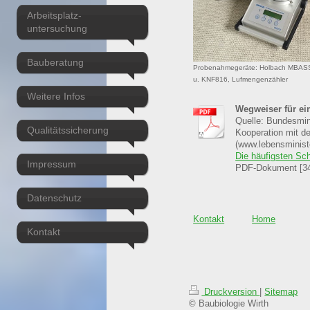
Arbeitsplatz-
untersuchung
Bauberatung
Probenahmegeräte: Holbach MBA
u. KNF816, Lufmengenzähler
Weitere Infos
Wegweiser für e
Quelle: Bundesmini
Qualitätssicherung
Kooperation mit de
(www.lebensminist
Die häufigsten Sch
Impressum
PDF-Dokument [34
Datenschutz
Kontakt
Home
Kontakt
Druckversion
|
Sitemap
© Baubiologie Wirth