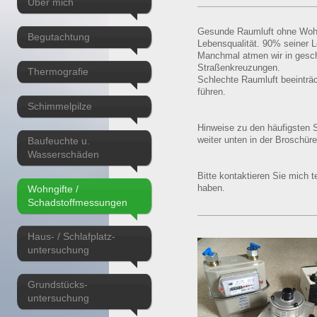
Über mich
Gesunde Raumluft ohne Wohng
Begutachtung
Lebensqualität. 90% seiner 
Manchmal atmen wir in gesch
Straßenkreuzungen.
Thermografie
Schlechte Raumluft beeinträ
führen.
Schimmelpilze
Hinweise zu den häufigsten 
Baufeuchte u.
weiter unten in der Broschür
Wasserschäden
Bitte kontaktieren Sie mich 
Wohngifte /
haben.
Schadstoffmessungen
Haus- / Schlafplatz-
untersuchung
Grundstücks-
untersuchung